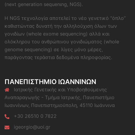
(next generation sequenιng, NGS).
Η NGS τεχνολογία αποτελεί το νέο γενετικό “όπλο”
καθιστώντας δυνατή την αλληλούχιση όλων των
γονιδίων (whole exome sequencing) αλλά και
ολόκληρου του ανθρώπινου γονιδιώματος (whole
genome sequencing) σε λίγες μόνο μέρες,
παράγοντας τεράστια δεδομένα πληροφορίας.
ΠΑΝΕΠΙΣΤΗΜΙΟ ΙΩΑΝΝΙΝΩΝ
Ιατρικής Γενετικής και Υποβοηθούμενης
Αναπαραγωγής - Τμήμα Ιατρικής, Πανεπιστήμιο
Ιωαννίνων, Πανεπιστημιούπολη, 45110 Ιωάννινα
+30 26510 0 7822
igeorgio@uoi.gr